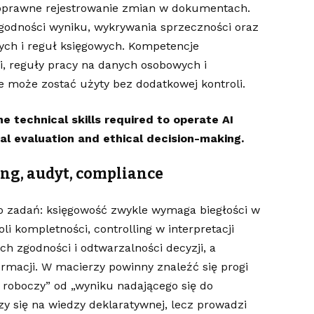
oprawne rejestrowanie zmian w dokumentach.
godności wyniku, wykrywania sprzeczności oraz
ych i reguł księgowych. Kompetencje
i, reguły pracy na danych osobowych i
e może zostać użyty bez dodatkowej kontroli.
e technical skills required to operate AI
cal evaluation and ethical decision-making.
ing, audyt, compliance
o zadań: księgowość zwykle wymaga biegłości w
li kompletności, controlling w interpretacji
ch zgodności i odtwarzalności decyzji, a
rmacji. W macierzy powinny znaleźć się progi
k roboczy” od „wyniku nadającego się do
zy się na wiedzy deklaratywnej, lecz prowadzi