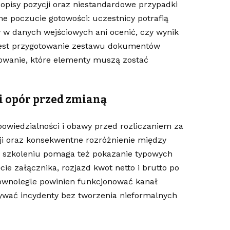
 opisy pozycji oraz niestandardowe przypadki
ne poczucie gotowości: uczestnicy potrafią
w w danych wejściowych ani ocenić, czy wynik
 jest przygotowanie zestawu dokumentów
niowanie, które elementy muszą zostać
i opór przed zmianą
powiedzialności i obawy przed rozliczaniem za
cji oraz konsekwentne rozróżnienie między
 W szkoleniu pomaga też pokazanie typowych
ie załącznika, rozjazd kwot netto i brutto po
Równolegle powinien funkcjonować kanał
zywać incydenty bez tworzenia nieformalnych