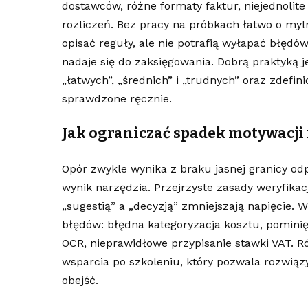
dostawców, różne formaty faktur, niejednolite
rozliczeń. Bez pracy na próbkach łatwo o myl
opisać reguły, ale nie potrafią wyłapać błędó
nadaje się do zaksięgowania. Dobrą praktyką
„łatwych”, „średnich” i „trudnych” oraz zdefi
sprawdzone ręcznie.
Jak ograniczać spadek motywacji 
Opór zwykle wynika z braku jasnej granicy od
wynik narzędzia. Przejrzyste zasady weryfika
„sugestią” a „decyzją” zmniejszają napięcie.
błędów: błędna kategoryzacja kosztu, pominięc
OCR, nieprawidłowe przypisanie stawki VAT. 
wsparcia po szkoleniu, który pozwala rozwią
obejść.