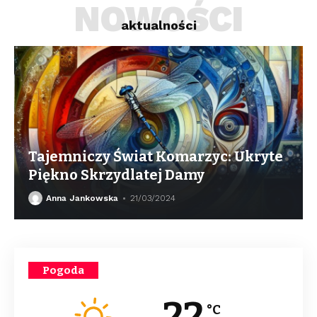
NOWOŚCI
aktualności
Tajemniczy Świat Komarzyc: Ukryte
Piękno Skrzydlatej Damy
Anna Jankowska
21/03/2024
Pogoda
22
°C