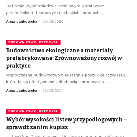
Definicja: Wybór między aluminiowym a stalowym
przenośnikiem taśmowym dla lekkich i średnich
…
Anna Jankowska
22/06/2026
BUDOWNICTWO, PRZEMYSŁ
Budownictwo ekologiczne a materiały
prefabrykowane: Zrównoważony rozwój w
praktyce
Współczesne budownictwo nieustannie poszukuje rozwiązań,
które łączą efektywność z dbałością o środowisko.
…
Anna Jankowska
22/09/2024
BUDOWNICTWO, PRZEMYSŁ
Wybór wysokości listew przypodłogowych –
sprawdź zanim kupisz
Listwy Orac Decor stanowią kluczowy element wykończenia