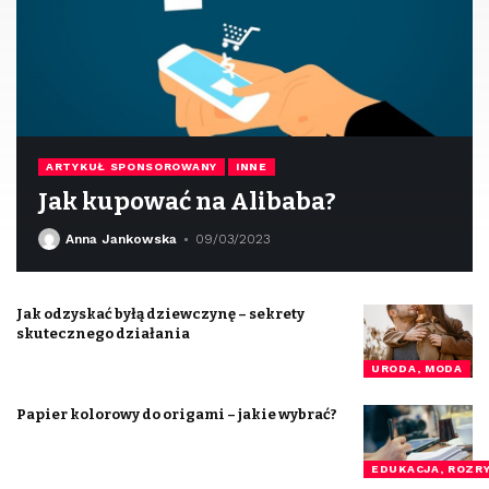
ARTYKUŁ SPONSOROWANY
INNE
Jak kupować na Alibaba?
Anna Jankowska
09/03/2023
Jak odzyskać byłą dziewczynę – sekrety
skutecznego działania
URODA, MODA
Papier kolorowy do origami – jakie wybrać?
EDUKACJA, ROZR