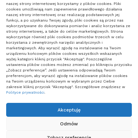
naszej strony internetowej korzystamy z plików cookies. Pliki
cookies umożliwiają nam zapewnienie prawidłowego działania
°C
naszej strony internetowej oraz realizację podstawowych jej
funkcji, a po uzyskaniu Twojej zgody, pliki cookies są przez nas
wykorzystywane do dokonywania pomiarów i analiz korzystania ze
Poznań
°
°
20
_
18
strony internetowej, a także do celów marketingowych. Strona
53%
wykorzystuje również pliki cookies podmiotów trzecich w celu
Zachmurzenie
korzystania z zewnętrznych narzędzi analitycznych i
2
Małe
km/h
marketingowych. Aby wyrazić zgodę na instalowanie na Twoim
urządzeniu końcowym plików cookies wszystkich wskazanych
wyżej kategorii kliknij przycisk "Akceptuję". Poszczególne
ustawienia plików cookies możesz zmieniać po kliknięciu przycisku
„Zobacz preferencje”. Jeśli ustawienia odpowiadają Twoim
preferencjom, aby wyrazić zgodę na instalowanie plików cookies
Poland
na Twoim urządzeniu końcowym w wybranym przez Ciebie
zakresie kliknij przycisk "Akceptuję". Szczegółowe znajdziesz w
0
Potwierdzone
Polityce prywatności
.
0
Zgony
Akceptuję
Projekty domów Podkarpacie
Odmów
Polityka plików cookies (EU)
|
Polityka prywatności
Zobacz preferencje