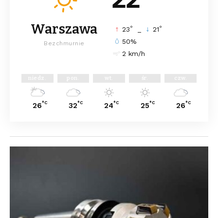
Warszawa
°
°
23
_
21
50%
Bezchmurnie
2 km/h
niedz.
pon.
wt.
śr.
czw.
°C
°C
°C
°C
°C
26
32
24
25
26