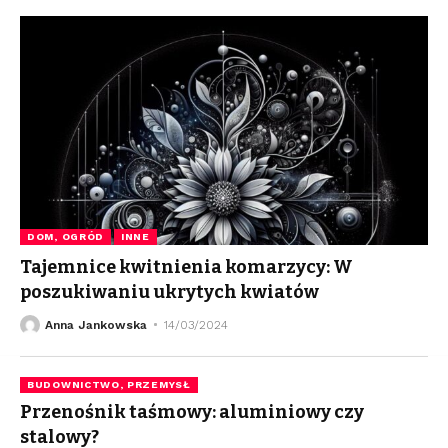
DOM, OGRÓD
INNE
Tajemnice kwitnienia komarzycy: W
poszukiwaniu ukrytych kwiatów
Anna Jankowska
14/03/2024
BUDOWNICTWO, PRZEMYSŁ
Przenośnik taśmowy: aluminiowy czy
stalowy?