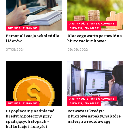
ARTYKUŁ SPONSOROWANY
BIZNES, FINANSE
BIZNES, FINANSE
Personalizacja szkoleń dla
Dlaczego warto postawić na
liderów
biuro rachunkowe?
07/05/2024
09/09/2022
ARTYKUŁ SPONSOROWANY
BIZNES, FINANSE
BIZNES, FINANSE
Czy opłaca się nadpłacać
Rozważasz kredyt?
kredyt hipoteczny przy
Kluczowe aspekty, na które
spadających stopach –
należy zwrócić uwagę
kalkulacje i korzyści