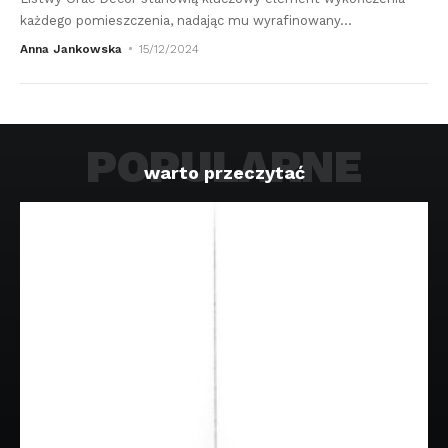
każdego pomieszczenia, nadając mu wyrafinowany
…
Anna Jankowska
15/12/2024
POPULARNE
warto przeczytać