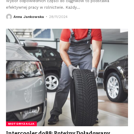
Wybór odpowiednich części do ciągników to podstawa
efektywnej pracy w rolnictwie. Każdy
…
Anna Jankowska
28/11/2024
MOTORYZACJA
Intercooler do88: Potężny Doładowany