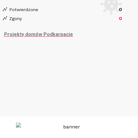
0
Potwierdzone
0
Zgony
Projekty domów Podkarpacie