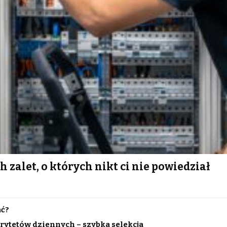
h zalet, o których nikt ci nie powiedział
ać?
rytetów dziennych – szybka selekcja