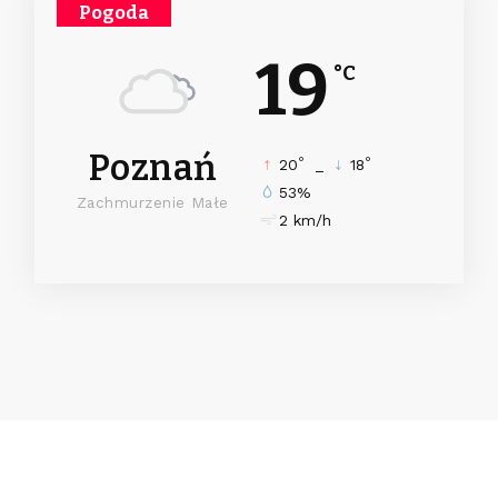
Pogoda
19
°C
Poznań
°
°
20
_
18
53%
Zachmurzenie Małe
2 km/h