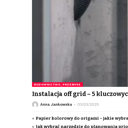
BUDOWNICTWO, PRZEMYSŁ
Instalacja off grid – 5 kluczowyc
Anna Jankowska
03/03/2025
Papier kolorowy do origami – jakie wybr
Jak wybrać narzędzie do planowania prio