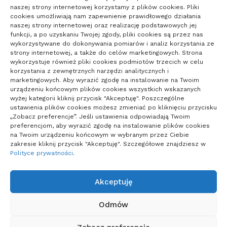
naszej strony internetowej korzystamy z plików cookies. Pliki
cookies umożliwiają nam zapewnienie prawidłowego działania
°C
naszej strony internetowej oraz realizację podstawowych jej
funkcji, a po uzyskaniu Twojej zgody, pliki cookies są przez nas
wykorzystywane do dokonywania pomiarów i analiz korzystania ze
Poznań
°
°
20
_
18
strony internetowej, a także do celów marketingowych. Strona
53%
wykorzystuje również pliki cookies podmiotów trzecich w celu
Zachmurzenie
korzystania z zewnętrznych narzędzi analitycznych i
2
Małe
km/h
marketingowych. Aby wyrazić zgodę na instalowanie na Twoim
urządzeniu końcowym plików cookies wszystkich wskazanych
wyżej kategorii kliknij przycisk "Akceptuję". Poszczególne
ustawienia plików cookies możesz zmieniać po kliknięciu przycisku
„Zobacz preferencje”. Jeśli ustawienia odpowiadają Twoim
preferencjom, aby wyrazić zgodę na instalowanie plików cookies
Poland
na Twoim urządzeniu końcowym w wybranym przez Ciebie
zakresie kliknij przycisk "Akceptuję". Szczegółowe znajdziesz w
0
Potwierdzone
Polityce prywatności
.
0
Zgony
Akceptuję
Projekty domów Podkarpacie
Odmów
Polityka plików cookies (EU)
|
Polityka prywatności