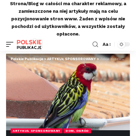
Strona/Blog w całości ma charakter reklamowy, a
zamieszczone na niej artykuły mają na celu
pozycjonowanie stron www. Żaden z wpisów nie
pochodzi od użytkowników, a wszystkie zostały
opłacone.
Aa
Polskie Publikacje
>
ARTYKUŁ SPONSOROWANY
>
Jakie drzewa posadzić w ogrodzie?
ARTYKUŁ SPONSOROWANY
DOM, OGRÓD