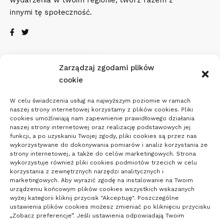
innymi tę społeczność.
Zarządzaj zgodami plików
Pogoda
cookie
19
W celu świadczenia usług na najwyższym poziomie w ramach
naszej strony internetowej korzystamy z plików cookies. Pliki
cookies umożliwiają nam zapewnienie prawidłowego działania
°C
naszej strony internetowej oraz realizację podstawowych jej
funkcji, a po uzyskaniu Twojej zgody, pliki cookies są przez nas
wykorzystywane do dokonywania pomiarów i analiz korzystania ze
Poznań
°
°
20
_
18
strony internetowej, a także do celów marketingowych. Strona
53%
wykorzystuje również pliki cookies podmiotów trzecich w celu
Zachmurzenie
korzystania z zewnętrznych narzędzi analitycznych i
2
Małe
km/h
marketingowych. Aby wyrazić zgodę na instalowanie na Twoim
urządzeniu końcowym plików cookies wszystkich wskazanych
wyżej kategorii kliknij przycisk "Akceptuję". Poszczególne
ustawienia plików cookies możesz zmieniać po kliknięciu przycisku
„Zobacz preferencje”. Jeśli ustawienia odpowiadają Twoim