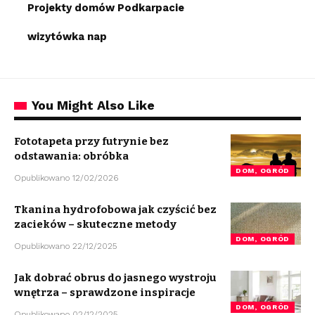
Projekty domów Podkarpacie
wizytówka nap
You Might Also Like
Fototapeta przy futrynie bez
odstawania: obróbka
DOM, OGRÓD
Opublikowano 12/02/2026
Tkanina hydrofobowa jak czyścić bez
zacieków – skuteczne metody
DOM, OGRÓD
Opublikowano 22/12/2025
Jak dobrać obrus do jasnego wystroju
wnętrza – sprawdzone inspiracje
DOM, OGRÓD
Opublikowano 02/12/2025