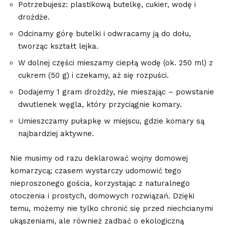
Potrzebujesz: plastikową butelkę, cukier, ​wodę i‍
drożdże.
Odcinamy górę butelki i odwracamy ją ​do ‌dołu,
tworząc kształt⁢ lejka.
W​ dolnej części mieszamy ciepłą wodę (ok. 250⁢ ml) z
cukrem (50 g) ‌i czekamy, aż się rozpuści.
Dodajemy 1 ⁢gram drożdży,⁤ nie mieszając – powstanie⁣
dwutlenek węgla, który przyciągnie komary.
Umieszczamy pułapkę w miejscu, gdzie komary są
najbardziej aktywne.
Nie musimy od razu ​deklarować wojny domowej
komarzycą; czasem ‌wystarczy udomowić tego
nieproszonego gościa, korzystając z naturalnego
otoczenia i prostych, domowych ⁢rozwiązań.⁢ Dzięki ​
temu, możemy nie tylko chronić się przed niechcianymi
ukąszeniami, ale również zadbać o ekologiczną⁤