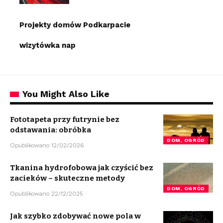
Projekty domów Podkarpacie
wizytówka nap
You Might Also Like
Fototapeta przy futrynie bez
odstawania: obróbka
DOM, OGRÓD
Opublikowano 12/02/2026
Tkanina hydrofobowa jak czyścić bez
zacieków – skuteczne metody
DOM, OGRÓD
Opublikowano 22/12/2025
Jak szybko zdobywać nowe pola w