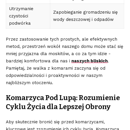
Utrzymanie‍
Zapobieganie gromadzeniu się‌
czystości
wody deszczowej i odpadów
podwórka
Przez zastosowanie tych prostych, ale⁢ efektywnych
metod, przestrzeń‍ wokół naszego domu może ‌stać się⁢
mniej przyjazna dla moskitów, a⁢ co za tym idzie -⁣
bardziej komfortowa ⁢dla nas‍ i
naszych ⁣bliskich
.
Pamiętaj, że walka z ‍komarami zaczyna się od
odpowiedzialności i proaktywności w naszym
najbliższym otoczeniu.
Komarzyca Pod Lupą: Rozumienie
Cyklu Życia dla‌ Lepszej⁤ Obrony
Aby skutecznie bronić się przed komarzycami,
kluczowe jest zrozumienie ich cyklu życia. Komarzyca,⁢