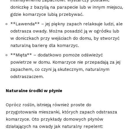
doniczkę z bazylią na parapecie lub​ w innym miejscu,
gdzie‌ komarzyce lubią ‌przebywać.
**Lawenda** – jej piękny zapach relaksuje ludzi, ale
‍odstrasza owady. Można posadzić⁤ ją w ogródku ‍lub
w doniczkach przy wejściach do domu, by‍ stworzyć
naturalną barierę dla⁤ komarzyc.
**Mięta** – dodatkowo pomoże odświeżyć
powietrze w domu. Komarzyce nie przepadają za jej
zapachem, co czyni ‍ją skutecznym,‌ naturalnym ​
odstraszaczem.
Naturalne środki w płynie
Oprócz roślin, ‌istnieją również proste do
przygotowania mieszanki, ​których zapach odstrasza
komarzyce. ​Oto przykłady ⁣domowych⁤ płynów
działających na‍ owady jak naturalny repelent: