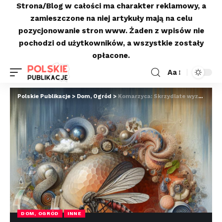
Strona/Blog w całości ma charakter reklamowy, a
zamieszczone na niej artykuły mają na celu
pozycjonowanie stron www. Żaden z wpisów nie
pochodzi od użytkowników, a wszystkie zostały
opłacone.
Aa
Polskie Publikacje
>
Dom, Ogród
>
Komarzyca: Skrzydlate wyzwanie domowych warunków
DOM, OGRÓD
INNE