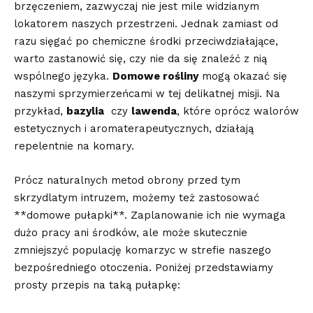
⁣brzęczeniem,⁤ zazwyczaj nie jest mile⁢ widzianym
lokatorem naszych przestrzeni. Jednak zamiast od
⁤razu sięgać po chemiczne środki⁣ przeciwdziałające,
warto zastanowić się, czy nie da‍ się⁣ znaleźć z nią
wspólnego języka.⁣
Domowe rośliny
mogą⁤ okazać ‍się
naszymi sprzymierzeńcami w tej ⁣delikatnej misji. Na
przykład,
bazylia
​ czy
lawenda
, które oprócz walorów
estetycznych i aromaterapeutycznych, działają
repelentnie ​na komary.
Prócz naturalnych metod obrony przed tym
skrzydlatym intruzem, możemy też zastosować
**domowe pułapki**. ​Zaplanowanie ich nie wymaga
dużo ⁣pracy ani⁢ środków, ale może skutecznie
zmniejszyć populację komarzyc w strefie naszego
bezpośredniego otoczenia. Poniżej przedstawiamy‍
prosty przepis na taką pułapkę: