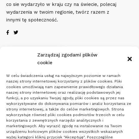
co sie wydarzyło w kraju czy na świecie, polecaj
wydarzenia w twoim regionie, twórz razem z
innymi tę społeczność.
Zarządzaj zgodami plików
Pogoda
cookie
19
W celu świadczenia usług na najwyższym poziomie w ramach
naszej strony internetowej korzystamy z plików cookies. Pliki
cookies umożliwiają nam zapewnienie prawidłowego działania
°C
naszej strony internetowej oraz realizację podstawowych jej
funkcji, a po uzyskaniu Twojej zgody, pliki cookies są przez nas
wykorzystywane do dokonywania pomiarów i analiz korzystania ze
Poznań
°
°
20
_
18
strony internetowej, a także do celów marketingowych. Strona
53%
wykorzystuje również pliki cookies podmiotów trzecich w celu
Zachmurzenie
korzystania z zewnętrznych narzędzi analitycznych i
2
Małe
km/h
marketingowych. Aby wyrazić zgodę na instalowanie na Twoim
urządzeniu końcowym plików cookies wszystkich wskazanych
wyżej kategorii kliknij przycisk "Akceptuję". Poszczególne