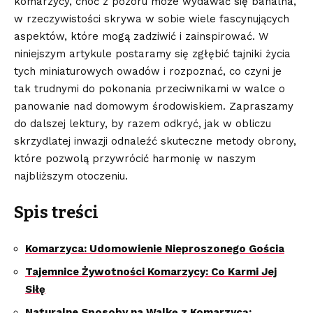
komarzycy, choć z‌ pozoru może wydawać się⁤ banalna,
w rzeczywistości skrywa ⁢w sobie ⁢wiele fascynujących
aspektów, ​które mogą zadziwić i ‍zainspirować. W
niniejszym artykule postaramy się zgłębić tajniki życia
⁤tych ‍miniaturowych owadów‍ i rozpoznać, co czyni je⁢
tak trudnymi do pokonania przeciwnikami w walce o
panowanie nad domowym środowiskiem. Zapraszamy
do dalszej lektury, by razem odkryć, jak w obliczu
skrzydlatej inwazji odnaleźć ⁤skuteczne metody obrony,
‍które‌ pozwolą przywrócić harmonię w naszym
najbliższym​ otoczeniu.
Spis treści
Komarzyca: Udomowienie‌ Nieproszonego Gościa
Tajemnice ‍Żywotności Komarzycy: Co ‌Karmi ​Jej
Siłę
Naturalne ⁤Sposoby na‍ Walkę z Komarzycą: