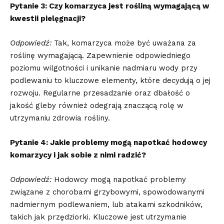
Pytanie 3:⁤ Czy komarzyca ⁤jest rośliną wymagającą w
kwestii pielęgnacji?
Odpowiedź:
Tak,​ komarzyca ‍może być uważana za
roślinę wymagającą. ⁣Zapewnienie odpowiedniego
poziomu wilgotności i‍ unikanie nadmiaru wody przy
podlewaniu⁢ to kluczowe elementy, które ‌decydują o jej
⁢rozwoju. Regularne przesadzanie oraz dbałość o
jakość gleby również odegrają znaczącą​ rolę w‌
utrzymaniu zdrowia⁤ rośliny.
Pytanie 4: Jakie problemy mogą napotkać ⁤hodowcy
komarzycy i jak⁣ sobie z nimi radzić?
Odpowiedź:
⁢Hodowcy mogą napotkać problemy
związane z⁣ chorobami grzybowymi, spowodowanymi‌
nadmiernym⁢ podlewaniem, ‌lub atakami​ szkodników,
takich jak przędziorki. ‍Kluczowe jest utrzymanie