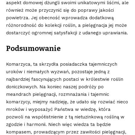
⁢aspekt domowej dżungli swoimi unikatowymi liśćmi, ale
również może przyczynić się⁢ do poprawy jakości
‌powietrza. Jej ⁤obecność wprowadza dodatkową⁣
różnorodność do⁢ kolekcji ⁢roślin, a pielęgnacja jej może
dostarczyć ogromnej satysfakcji z ‍udanego uprawiania.
Podsumowanie
Komarzyca, ta skrzydła posiadaczka tajemniczych
uroków i niemałych wyzwań, pozostaje jedną z
najbardziej fascynujących ⁤postaci w​ królestwie roślin
doniczkowych. Na koniec naszej podróży po
‍meandrach pielęgnacji, rozmnażania i⁤ tajemnic
komarzycy, miejmy ‍nadzieję, że udało się rozwiać nieco
mroków ⁣i wyposażyć Państwa w wiedzę, która
pozwoli na współistnienie z tą nietuzinkową rośliną w
zgodzie i harmonii. ⁣Niech więc wiedza ta będzie‍
kompasem, prowadzącym przez zawiłości pielęgnacji,