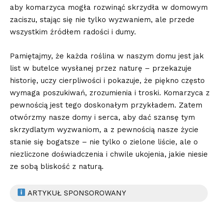
aby komarzyca mogła rozwinąć‍ skrzydła w domowym
zaciszu, stając⁣ się ​nie tylko wyzwaniem, ale przede
wszystkim ⁣źródłem radości i ⁢dumy.
Pamiętajmy, że każda roślina ⁢w naszym domu jest jak
list‍ w butelce wysłanej przez naturę‌ –‌ przekazuje
historię, uczy cierpliwości ​i pokazuje, że piękno często
wymaga poszukiwań, zrozumienia i troski.‍ Komarzyca z
pewnością jest tego ⁢doskonałym przykładem. Zatem‍
otwórzmy nasze domy i ‌serca, aby dać szansę tym
skrzydlatym wyzwaniom, a z⁢ pewnością ‍nasze życie
stanie się bogatsze – nie tylko o zielone liście, ale o
niezliczone doświadczenia i‍ chwile ukojenia, jakie niesie
ze sobą bliskość z naturą.
ARTYKUŁ SPONSOROWANY