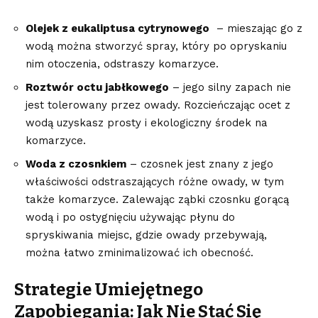
Olejek z eukaliptusa cytrynowego
⁢ – mieszając go z
wodą ‌można stworzyć spray, który ⁣po opryskaniu⁢
nim ⁣otoczenia, odstraszy komarzyce.
Roztwór octu jabłkowego
– jego silny zapach⁢ nie
jest tolerowany przez owady.⁤ Rozcieńczając ocet z
‌wodą uzyskasz prosty ​i ekologiczny środek na
komarzyce.
Woda z czosnkiem
– czosnek jest znany ⁢z ‌jego
właściwości ⁣odstraszających różne owady, w tym ​
także⁢ komarzyce. Zalewając ząbki czosnku gorącą
wodą i po ostygnięciu używając płynu do
spryskiwania miejsc, gdzie owady przebywają,
można łatwo zminimalizować ⁢ich obecność.
Strategie ​Umiejętnego
‌Zapobiegania: Jak⁢ Nie ⁢Stać Się