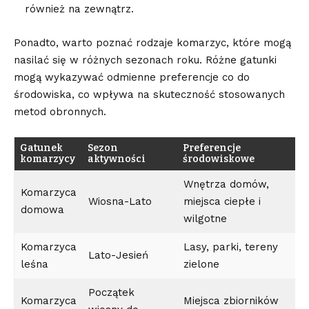
również na zewnątrz.
Ponadto, warto poznać rodzaje ‍komarzyc, które mogą‌
nasilać się w różnych sezonach roku. Różne gatunki
mogą wykazywać odmienne preferencje co do
środowiska, co wpływa na skuteczność stosowanych
metod ⁣obronnych.
Gatunek
Sezon
Preferencje
komarzycy
aktywności
środowiskowe
Wnętrza domów,
Komarzyca
Wiosna-Lato
miejsca ciepłe i
domowa
wilgotne
Komarzyca
Lasy,⁤ parki, tereny
Lato-Jesień
leśna
zielone
Początek
Komarzyca
Miejsca‍ zbiorników