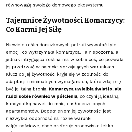
równowagę swojego⁤ domowego ekosystemu.
Tajemnice Żywotności⁢ Komarzycy: ​
Co Karmi Jej Siłę
Niewiele roślin ​doniczkowych potrafi wywołać tyle
emocji, co wytrzymała komarzyca. Ta ​niepozorna,⁢ a
jednak ‍intrygująca roślina ⁤ma w sobie coś, co pozwala
jej⁢ przetrwać ‌w ⁣najmniej sprzyjających warunkach.
Klucz do jej żywotności kryje się w zdolności do
adaptacji i minimalnych wymaganiach, które zdają się
być jej tajną bronią.
Komarzyca uwielbia światło, ⁢ale
radzi⁢ sobie również w półcieniu
, co ‍czyni ją ​idealną
kandydatką nawet ⁤do mniej nasłonecznionych
apartamentów. Dopełnieniem jej żywotności jest
niezwykła odporność na różne warunki
wilgotnościowe, choć preferuje środowisko lekko⁢