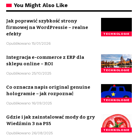
You Might Also Like
Jak poprawić szybkość strony
firmowej na WordPressie – realne
efekty
TECHNOLOGIE
Opublikowano 15/01/2026
Integracja e-commerce z ERP dla
sklepu online – ROI
TECHNOLOGIE
Opublikowano 25/10/2025
Co oznacza napis original genuine
hologramie – jak rozpoznać
TECHNOLOGIE
Opublikowano 16/09/2025
Gdzie i jak zainstalować mody do gry
Wiedźmin 3 na PS5
TECHNOLOGIE
Opublikowano 26/08/2025