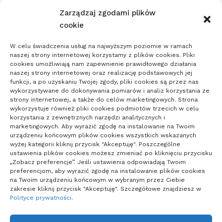
Zarządzaj zgodami plików
Pogoda
cookie
19
W celu świadczenia usług na najwyższym poziomie w ramach
naszej strony internetowej korzystamy z plików cookies. Pliki
cookies umożliwiają nam zapewnienie prawidłowego działania
°C
naszej strony internetowej oraz realizację podstawowych jej
funkcji, a po uzyskaniu Twojej zgody, pliki cookies są przez nas
wykorzystywane do dokonywania pomiarów i analiz korzystania ze
Poznań
°
°
20
_
18
strony internetowej, a także do celów marketingowych. Strona
53%
wykorzystuje również pliki cookies podmiotów trzecich w celu
Zachmurzenie
korzystania z zewnętrznych narzędzi analitycznych i
2
Małe
km/h
marketingowych. Aby wyrazić zgodę na instalowanie na Twoim
urządzeniu końcowym plików cookies wszystkich wskazanych
wyżej kategorii kliknij przycisk "Akceptuję". Poszczególne
ustawienia plików cookies możesz zmieniać po kliknięciu przycisku
„Zobacz preferencje”. Jeśli ustawienia odpowiadają Twoim
preferencjom, aby wyrazić zgodę na instalowanie plików cookies
Poland
na Twoim urządzeniu końcowym w wybranym przez Ciebie
zakresie kliknij przycisk "Akceptuję". Szczegółowe znajdziesz w
0
Potwierdzone
Polityce prywatności
.
0
Zgony