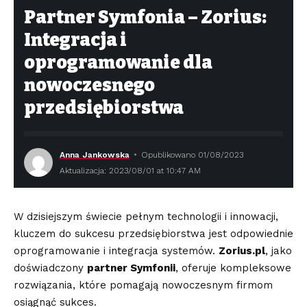
Partner Symfonia – Zorius:
Integracja i
oprogramowanie dla
nowoczesnego
przedsiębiorstwa
Anna Jankowska
Opublikowano 01/08/2023
Aktualizacja: 2023/08/01 at 10:47 AM
W dzisiejszym świecie pełnym technologii i innowacji,
kluczem do sukcesu przedsiębiorstwa jest odpowiednie
oprogramowanie i integracja systemów.
Zorius.pl
, jako
doświadczony
partner Symfonii
, oferuje kompleksowe
rozwiązania, które pomagają nowoczesnym firmom
osiągnąć sukces.