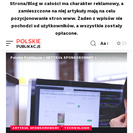
Strona/Blog w całości ma charakter reklamowy, a
zamieszczone na niej artykuły mają na celu
pozycjonowanie stron www. Żaden z wpisów nie
pochodzi od użytkowników, a wszystkie zostały
opłacone.
Aa
Polskie Publikacje
>
ARTYKUŁ SPONSOROWANY
>
Partner Symfonia – Zorius: Integracja i oprogramowanie dla nowoczesnego przedsiębiorstwa
ARTYKUŁ SPONSOROWANY
TECHNOLOGIE