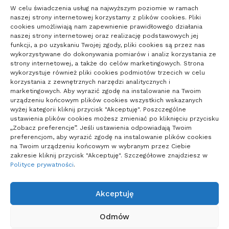
19
W celu świadczenia usług na najwyższym poziomie w ramach
naszej strony internetowej korzystamy z plików cookies. Pliki
cookies umożliwiają nam zapewnienie prawidłowego działania
°C
naszej strony internetowej oraz realizację podstawowych jej
funkcji, a po uzyskaniu Twojej zgody, pliki cookies są przez nas
wykorzystywane do dokonywania pomiarów i analiz korzystania ze
Poznań
°
°
20
_
18
strony internetowej, a także do celów marketingowych. Strona
53%
wykorzystuje również pliki cookies podmiotów trzecich w celu
Zachmurzenie
korzystania z zewnętrznych narzędzi analitycznych i
2
Małe
km/h
marketingowych. Aby wyrazić zgodę na instalowanie na Twoim
urządzeniu końcowym plików cookies wszystkich wskazanych
wyżej kategorii kliknij przycisk "Akceptuję". Poszczególne
ustawienia plików cookies możesz zmieniać po kliknięciu przycisku
„Zobacz preferencje”. Jeśli ustawienia odpowiadają Twoim
preferencjom, aby wyrazić zgodę na instalowanie plików cookies
Poland
na Twoim urządzeniu końcowym w wybranym przez Ciebie
zakresie kliknij przycisk "Akceptuję". Szczegółowe znajdziesz w
0
Potwierdzone
Polityce prywatności
.
0
Zgony
Akceptuję
Projekty domów Podkarpacie
Odmów
Polityka plików cookies (EU)
|
Polityka prywatności