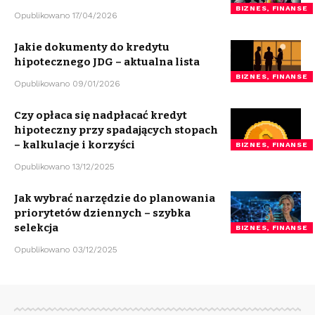
BIZNES, FINANSE
Opublikowano 17/04/2026
Jakie dokumenty do kredytu
hipotecznego JDG – aktualna lista
BIZNES, FINANSE
Opublikowano 09/01/2026
Czy opłaca się nadpłacać kredyt
hipoteczny przy spadających stopach
– kalkulacje i korzyści
BIZNES, FINANSE
Opublikowano 13/12/2025
Jak wybrać narzędzie do planowania
priorytetów dziennych – szybka
selekcja
BIZNES, FINANSE
Opublikowano 03/12/2025