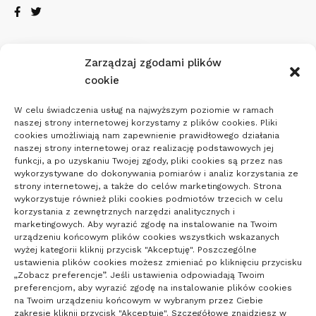
Zarządzaj zgodami plików
Pogoda
cookie
19
W celu świadczenia usług na najwyższym poziomie w ramach
naszej strony internetowej korzystamy z plików cookies. Pliki
cookies umożliwiają nam zapewnienie prawidłowego działania
°C
naszej strony internetowej oraz realizację podstawowych jej
funkcji, a po uzyskaniu Twojej zgody, pliki cookies są przez nas
wykorzystywane do dokonywania pomiarów i analiz korzystania ze
Poznań
°
°
20
_
18
strony internetowej, a także do celów marketingowych. Strona
53%
wykorzystuje również pliki cookies podmiotów trzecich w celu
Zachmurzenie
korzystania z zewnętrznych narzędzi analitycznych i
2
Małe
km/h
marketingowych. Aby wyrazić zgodę na instalowanie na Twoim
urządzeniu końcowym plików cookies wszystkich wskazanych
wyżej kategorii kliknij przycisk "Akceptuję". Poszczególne
ustawienia plików cookies możesz zmieniać po kliknięciu przycisku
„Zobacz preferencje”. Jeśli ustawienia odpowiadają Twoim
preferencjom, aby wyrazić zgodę na instalowanie plików cookies
Poland
na Twoim urządzeniu końcowym w wybranym przez Ciebie
zakresie kliknij przycisk "Akceptuję". Szczegółowe znajdziesz w