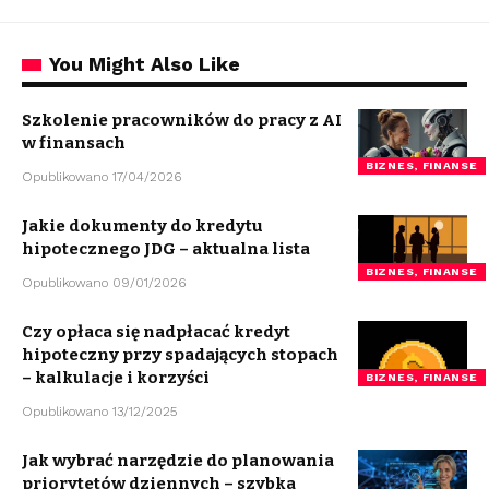
You Might Also Like
Szkolenie pracowników do pracy z AI
w finansach
BIZNES, FINANSE
Opublikowano 17/04/2026
Jakie dokumenty do kredytu
hipotecznego JDG – aktualna lista
BIZNES, FINANSE
Opublikowano 09/01/2026
Czy opłaca się nadpłacać kredyt
hipoteczny przy spadających stopach
– kalkulacje i korzyści
BIZNES, FINANSE
Opublikowano 13/12/2025
Jak wybrać narzędzie do planowania
priorytetów dziennych – szybka