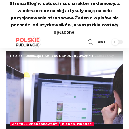
Strona/Blog w całości ma charakter reklamowy, a
zamieszczone na niej artykuły mają na celu
pozycjonowanie stron www. Żaden z wpisów nie
pochodzi od użytkowników, a wszystkie zostały
opłacone.
Aa
Polskie Publikacje
>
ARTYKUŁ SPONSOROWANY
>
Zakładamy konto dla firmy budowlanej – czy warto zrobić to przez Internet?
ARTYKUŁ SPONSOROWANY
BIZNES, FINANSE